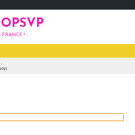
OOPSVP
-FRANCE ! -
021