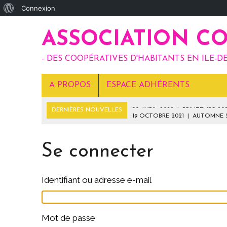
À
Connexion
propos
ASSOCIATION C
de
WordPress
- DES COOPÉRATIVES D'HABITANTS EN ILE-DE
A PROPOS
ESPACE ADHÉRENTS
DERNIÈRES NOUVELLES
19 OCTOBRE 2021
|
AUTOMNE 2
6 SEPTEMBRE 2021
|
JUILLET-AOÛT 2021
10 MAI 2021
|
MAI – JUIN 2021
Se connecter
16 AVRIL 2021
|
MARS – AVRIL 2021
30 AVRIL 2022
|
PRINTEMPS 2022
Identifiant ou adresse e-mail
Mot de passe