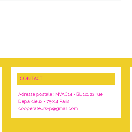
CONTACT
Adresse postale : MVAC14 - BL 121 22 rue
Deparcieux - 75014 Paris
cooperateursvp@gmail.com