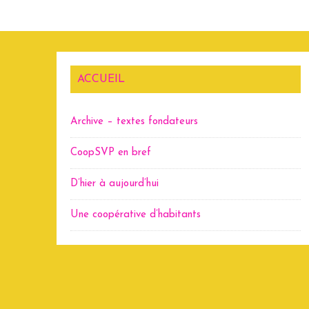
ACCUEIL
Archive – textes fondateurs
CoopSVP en bref
D’hier à aujourd’hui
Une coopérative d’habitants