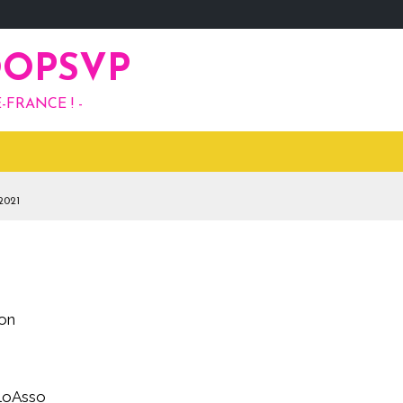
OOPSVP
-FRANCE ! -
021
ion
lloAsso