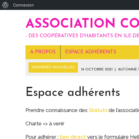
À
Connexion
propos
ASSOCIATION C
de
WordPress
- DES COOPÉRATIVES D'HABITANTS EN ILE-DE
A PROPOS
ESPACE ADHÉRENTS
DERNIÈRES NOUVELLES
19 OCTOBRE 2021
|
AUTOMNE 2
6 SEPTEMBRE 2021
|
JUILLET-AOÛT 2021
10 MAI 2021
|
MAI – JUIN 2021
Espace adhérents
16 AVRIL 2021
|
MARS – AVRIL 2021
30 AVRIL 2022
|
PRINTEMPS 2022
Prendre connaissance des
Statuts
de l’associat
Charte => à venir
Pour adhérer :
lien direct
vers le formulaire He