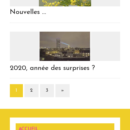
Nouvelles …
2020, année des surprises ?
1
2
3
»
ACCUEIL