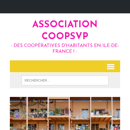
ASSOCIATION
COOPSVP
- DES COOPÉRATIVES D'HABITANTS EN ILE-DE-
FRANCE ! -