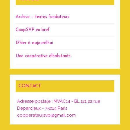
Archive – textes fondateurs
CoopSVP en bref
D’hier à aujourd’hui
Une coopérative d’habitants
CONTACT
Adresse postale : MVAC14 - BL 121 22 rue
Deparcieux - 75014 Paris
cooperateursvp@gmail.com